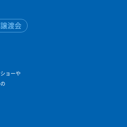
る譲渡会
る
クショーや
どの