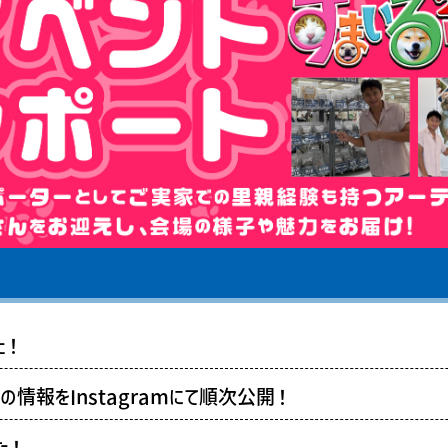
た！
情報をInstagramにて順次公開！
た！